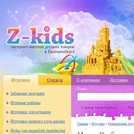
интернет-магазин детских товаров
в Екатеринбурге
Игрушки
Одежда
О компании
Доставка
Поиск
Забавные игрушки
Игровые наборы
Самые популярные
Нов
Игрушки для купания
Игрушки первого года жизни
Главная
»
Игрушки
»
Развивающие игр
Игры для развития творчества