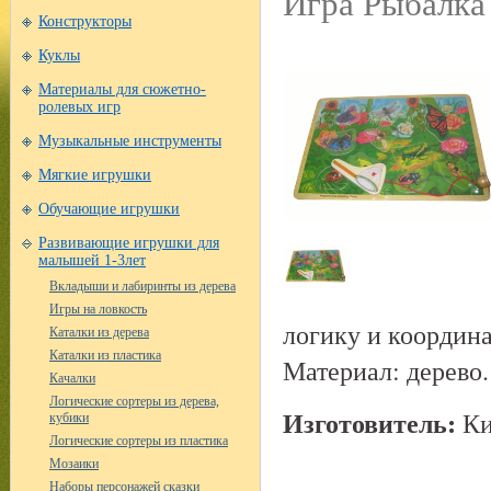
Игра Рыбалка
Конструкторы
Куклы
Материалы для сюжетно-
ролевых игр
Музыкальные инструменты
Мягкие игрушки
Обучающие игрушки
Развивающие игрушки для
малышей 1-3лет
Вкладыши и лабиринты из дерева
Игры на ловкость
логику и координ
Каталки из дерева
Каталки из пластика
Материал: дерево.
Качалки
Логические сортеры из дерева,
Изготовитель:
Ки
кубики
Логические сортеры из пластика
Мозаики
Наборы персонажей сказки