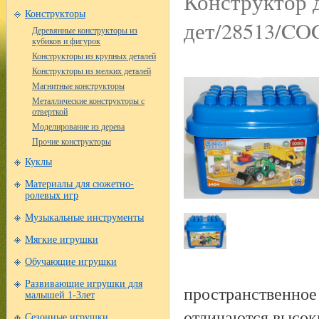
Конструктор 
Конструкторы
дет/28513/C
Деревянные конструкторы из
кубиков и фигурок
Конструкторы из крупных деталей
Конструкторы из мелких деталей
Магнитные конструкторы
Металлические конструкторы с
отверткой
Моделирование из дерева
Прочие конструкторы
Куклы
Материалы для сюжетно-
ролевых игр
Музыкальные инструменты
Мягкие игрушки
Обучающие игрушки
Развивающие игрушки для
пространственное
малышей 1-3лет
отличаются высок
Сезонные игрушки