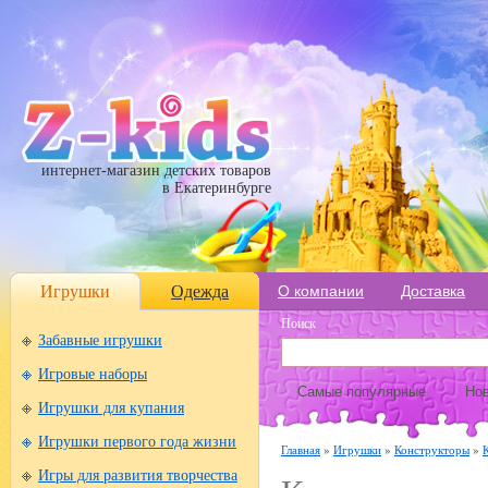
интернет-магазин детских товаров
в Екатеринбурге
Игрушки
Одежда
О компании
Доставка
Поиск
Забавные игрушки
Игровые наборы
Самые популярные
Нов
Игрушки для купания
Игрушки первого года жизни
Главная
»
Игрушки
»
Конструкторы
»
Игры для развития творчества