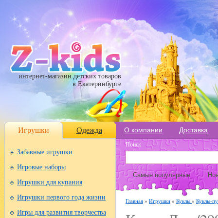
интернет-магазин детских товаров
в Екатеринбурге
Игрушки
Одежда
О компании
Доставка
Поиск
Забавные игрушки
Игровые наборы
Самые популярные
Нов
Игрушки для купания
Игрушки первого года жизни
Главная
»
Игрушки
»
Куклы
»
Куклы-п
Игры для развития творчества