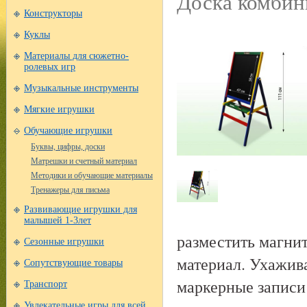
Доска комбин
Конструкторы
Куклы
Материалы для сюжетно-
ролевых игр
Музыкальные инструменты
Мягкие игрушки
Обучающие игрушки
Буквы, цифры, доски
Матрешки и счетный материал
Методики и обучающие материалы
Тренажеры для письма
Развивающие игрушки для
малышей 1-3лет
разместить магни
Сезонные игрушки
материал. Ухажива
Сопутствующие товары
маркерные записи 
Транспорт
Увлекательные игры для всей