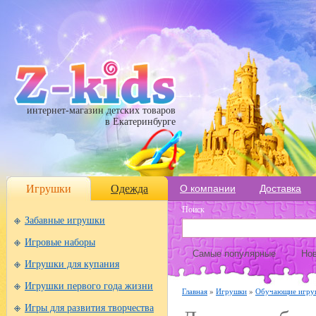
интернет-магазин детских товаров
в Екатеринбурге
Игрушки
Одежда
О компании
Доставка
Поиск
Забавные игрушки
Игровые наборы
Самые популярные
Нов
Игрушки для купания
Игрушки первого года жизни
Главная
»
Игрушки
»
Обучающие игру
Игры для развития творчества