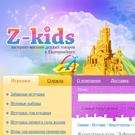
интернет-магазин детских товаров
в Екатеринбурге
Игрушки
Одежда
О компании
Доставка
Поиск
Забавные игрушки
Игровые наборы
Самые популярные
Нов
Игрушки для купания
Игрушки первого года жизни
Главная
»
Игрушки
»
Конструкторы
»
Игры для развития творчества
Конструктор 'Африк