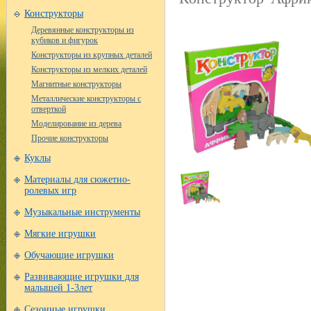
Конструкторы
Деревянные конструкторы из
кубиков и фигурок
Конструкторы из крупных деталей
Конструкторы из мелких деталей
Магнитные конструкторы
Металлические конструкторы с
отверткой
Моделирование из дерева
Прочие конструкторы
Куклы
Материалы для сюжетно-
ролевых игр
Музыкальные инструменты
Мягкие игрушки
Обучающие игрушки
Развивающие игрушки для
малышей 1-3лет
Сезонные игрушки