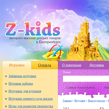
интернет-магазин детских товаров
в Екатеринбурге
Игрушки
Одежда
О компании
Доставка
Поиск
Забавные игрушки
Игровые наборы
Самые популярные
Нов
Игрушки для купания
Игрушки первого года жизни
Главная
»
Игрушки
»
Конструкторы
»
Игры для развития творчества