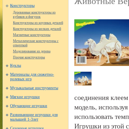
Животные Вер
Конструкторы
Деревянные конструкторы из
кубиков и фигурок
Конструкторы из крупных деталей
Конструкторы из мелких деталей
Магнитные конструкторы
Металлические конструкторы с
отверткой
Моделирование из дерева
Прочие конструкторы
Куклы
Материалы для сюжетно-
ролевых игр
Музыкальные инструменты
соединения клеем
Мягкие игрушки
модель, использу
Обучающие игрушки
использовать тем
Развивающие игрушки для
малышей 1-3лет
Игрушки из этой 
Сезонные игрушки