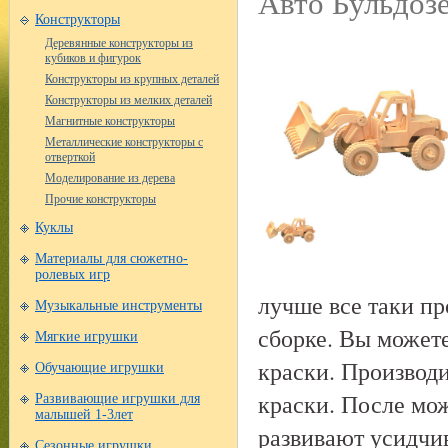
Авто Бульдозе
Конструкторы
Деревянные конструкторы из
кубиков и фигурок
Конструкторы из крупных деталей
Конструкторы из мелких деталей
Магнитные конструкторы
Металлические конструкторы с
отверткой
Моделирование из дерева
Прочие конструкторы
Куклы
Материалы для сюжетно-
ролевых игр
лучше все таки пр
Музыкальные инструменты
сборке. Вы может
Мягкие игрушки
краски. Производ
Обучающие игрушки
краски. После мо
Развивающие игрушки для
малышей 1-3лет
развивают усидчив
Сезонные игрушки