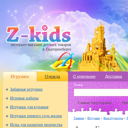
интернет-магазин детских товаров
в Екатеринбурге
Игрушки
Одежда
О компании
Доставка
Поиск
Забавные игрушки
Игровые наборы
Самые популярные
Нов
Игрушки для купания
Игрушки первого года жизни
Главная
»
Игрушки
»
Конструкторы
»
Игры для развития творчества