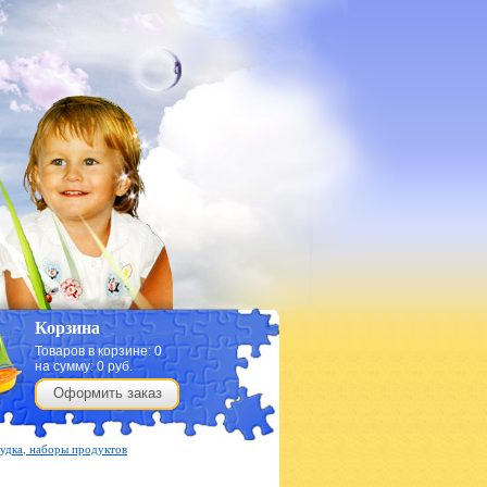
Корзина
Товаров в корзине:
0
на сумму:
0
руб.
Оформить заказ
судка, наборы продуктов