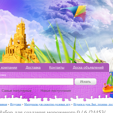
 компании
Доставка
Контакты
Доска объявлений
оиск
Самые популярные
Новые поступления
лавная
»
Игрушки
»
Материалы для сюжетно-ролевых игр
»
Играем в дом: Быт. техника, по
Набор для создания мороженого 0 / 6 /24453/