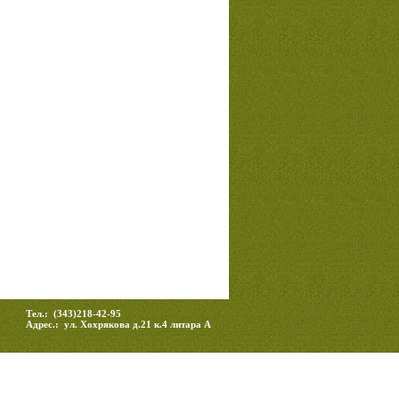
Тел.: (343)218-42-95
Адрес.: ул. Хохрякова д.21 к.4 литара А