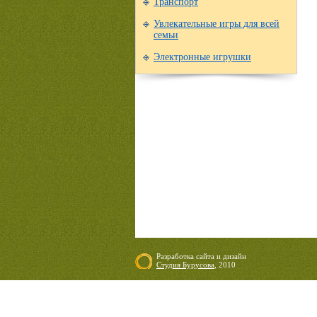
Транспорт
Увлекательные игры для всей
семьи
Электронные игрушки
Разработка сайта
и
дизайн
Студия Бурусова
, 2010
07.08.2026 14:33