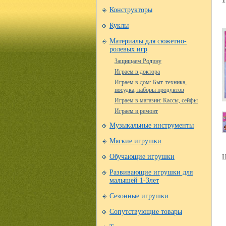
Конструкторы
Куклы
Материалы для сюжетно-
ролевых игр
Защищаем Родину
Играем в доктора
Играем в дом: Быт. техника,
посудка, наборы продуктов
Играем в магазин: Кассы, сейфы
Играем в ремонт
Музыкальные инструменты
Мягкие игрушки
Ц
Обучающие игрушки
Развивающие игрушки для
малышей 1-3лет
Сезонные игрушки
Сопутствующие товары