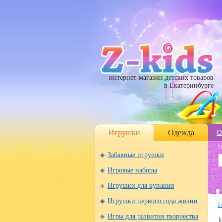
интернет-магазин детских товаров
в Екатеринбурге
Игрушки
Одежда
О
П
Забавные игрушки
Игровые наборы
Игрушки для купания
Игрушки первого года жизни
Г
Игры для развития творчества