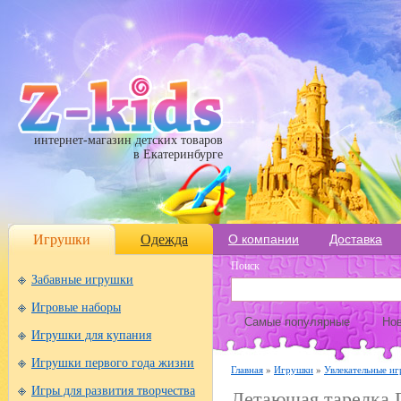
интернет-магазин детских товаров
в Екатеринбурге
Игрушки
Одежда
О компании
Доставка
Поиск
Забавные игрушки
Игровые наборы
Самые популярные
Нов
Игрушки для купания
Игрушки первого года жизни
Главная
»
Игрушки
»
Увлекательные иг
Игры для развития творчества
Летающая тарелка