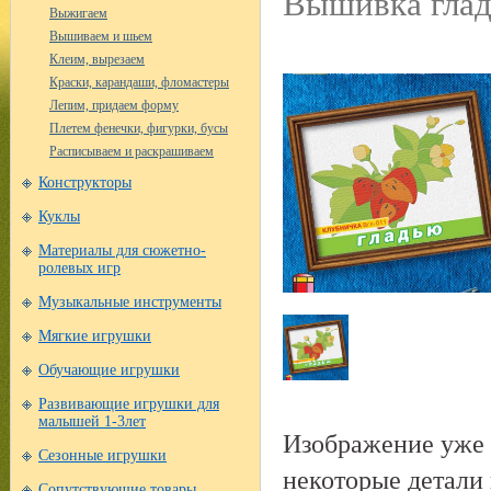
Вышивка глад
Выжигаем
Вышиваем и шьем
Клеим, вырезаем
Краски, карандаши, фломастеры
Лепим, придаем форму
Плетем фенечки, фигурки, бусы
Расписываем и раскрашиваем
Конструкторы
Куклы
Материалы для сюжетно-
ролевых игр
Музыкальные инструменты
Мягкие игрушки
Обучающие игрушки
Развивающие игрушки для
малышей 1-3лет
Изображение уже 
Сезонные игрушки
некоторые детали 
Сопутствующие товары