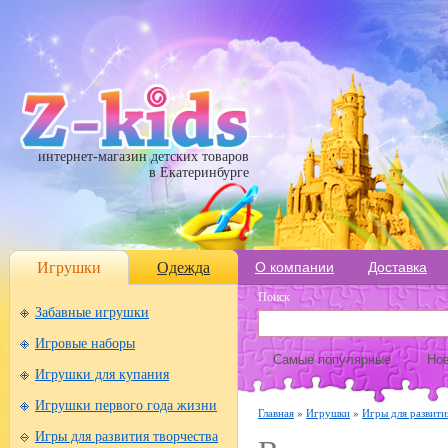
интернет-магазин детских товаров
в Екатеринбурге
Игрушки
Одежда
О компании
Доставка
Поиск
Забавные игрушки
Игровые наборы
Самые популярные
Нов
Игрушки для купания
Игрушки первого года жизни
Главная
»
Игрушки
»
Игры для развити
Игры для развития творчества