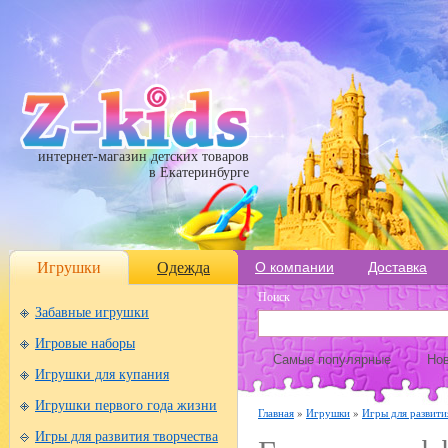
интернет-магазин детских товаров
в Екатеринбурге
Игрушки
Одежда
О компании
Доставка
Поиск
Забавные игрушки
Игровые наборы
Самые популярные
Нов
Игрушки для купания
Игрушки первого года жизни
Главная
»
Игрушки
»
Игры для развити
Игры для развития творчества