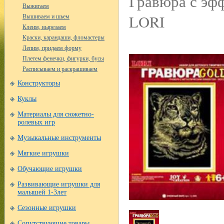
Гравюра с эф
Выжигаем
LORI
Вышиваем и шьем
Клеим, вырезаем
Краски, карандаши, фломастеры
Лепим, придаем форму
Плетем фенечки, фигурки, бусы
Расписываем и раскрашиваем
Конструкторы
Куклы
Материалы для сюжетно-
ролевых игр
Музыкальные инструменты
Мягкие игрушки
Обучающие игрушки
Развивающие игрушки для
малышей 1-3лет
Сезонные игрушки
Сопутствующие товары