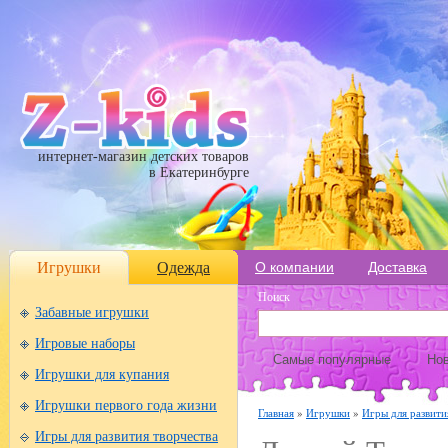
интернет-магазин детских товаров
в Екатеринбурге
Игрушки
Одежда
О компании
Доставка
Поиск
Забавные игрушки
Игровые наборы
Самые популярные
Нов
Игрушки для купания
Игрушки первого года жизни
Главная
»
Игрушки
»
Игры для развити
Игры для развития творчества