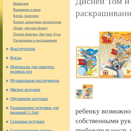
Дисней Том и
Выжигаем
раскрашивани
Вышиваем и шьем
Клеим, вырезаем
Краски, карандаши, фломастеры
Лепим, придаем форму
Плетем фенечки, фигурки, бусы
Расписываем и раскрашиваем
Конструкторы
Куклы
Материалы для сюжетно-
ролевых игр
Музыкальные инструменты
Мягкие игрушки
Обучающие игрушки
Развивающие игрушки для
ребенку возможнос
малышей 1-3лет
собственными рук
Сезонные игрушки
требовательность к
Сопутствующие товары