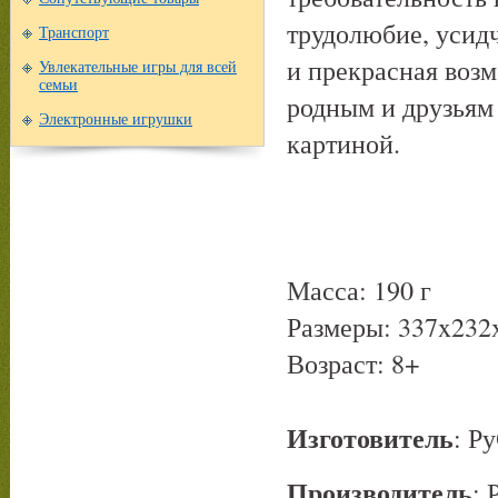
трудолюбие, усид
Транспорт
и прекрасная воз
Увлекательные игры для всей
семьи
родным и друзьям 
Электронные игрушки
картиной.
Масса: 190 г
Размеры: 337x232
Возраст: 8+
Изготовитель
: Р
Производитель
: 