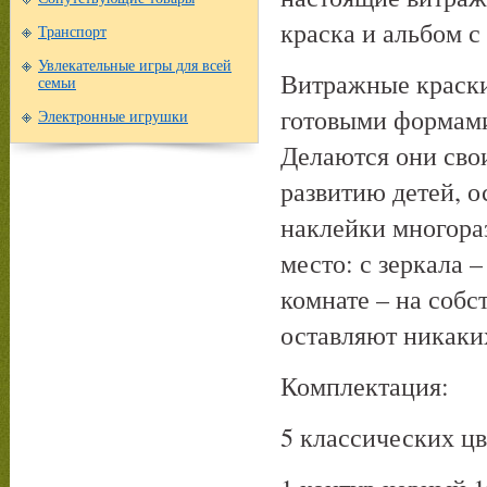
краска и альбом с
Транспорт
Увлекательные игры для всей
Витражные краски
семьи
готовыми формами
Электронные игрушки
Делаются они свои
развитию детей, о
наклейки многораз
место: с зеркала 
комнате – на собс
оставляют никаки
Комплектация:
5 классических цв