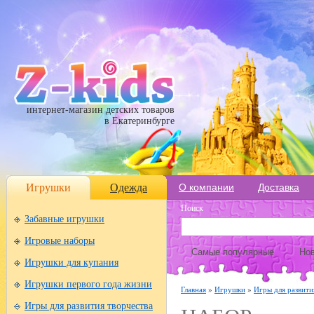
интернет-магазин детских товаров
в Екатеринбурге
Игрушки
Одежда
О компании
Доставка
Поиск
Забавные игрушки
Игровые наборы
Самые популярные
Нов
Игрушки для купания
Игрушки первого года жизни
Главная
»
Игрушки
»
Игры для развити
Игры для развития творчества