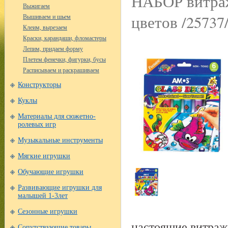
НАБОР витра
Выжигаем
цветов /2573
Вышиваем и шьем
Клеим, вырезаем
Краски, карандаши, фломастеры
Лепим, придаем форму
Плетем фенечки, фигурки, бусы
Расписываем и раскрашиваем
Конструкторы
Куклы
Материалы для сюжетно-
ролевых игр
Музыкальные инструменты
Мягкие игрушки
Обучающие игрушки
Развивающие игрушки для
малышей 1-3лет
Сезонные игрушки
настоящие витраж
Сопутствующие товары