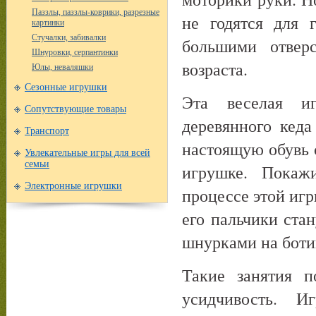
Паззлы, паззлы-коврики, разрезные
не годятся для 
картинки
Стучалки, забивалки
большими отверс
Шнуровки, серпантинки
возраста.
Юлы, неваляшки
Сезонные игрушки
Эта веселая и
Сопутствующие товары
деревянного кед
Транспорт
настоящую обувь 
Увлекательные игры для всей
семьи
игрушке. Покаж
Электронные игрушки
процессе этой иг
его пальчики ста
шнурками на боти
Такие занятия п
усидчивость. И