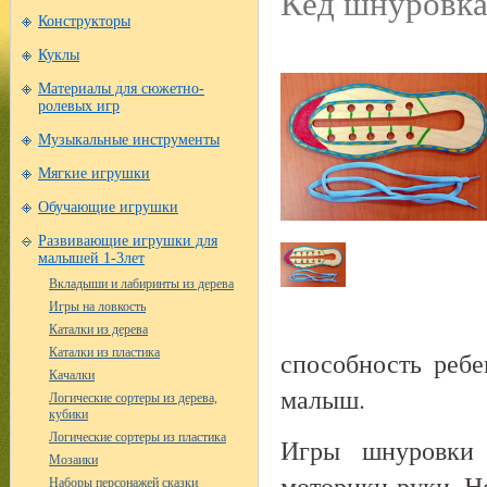
Кед шнуровка
Конструкторы
Куклы
Материалы для сюжетно-
ролевых игр
Музыкальные инструменты
Мягкие игрушки
Обучающие игрушки
Развивающие игрушки для
малышей 1-3лет
Вкладыши и лабиринты из дерева
Игры на ловкость
Каталки из дерева
Каталки из пластика
способность ребе
Качалки
малыш.
Логические сортеры из дерева,
кубики
Логические сортеры из пластика
Игры шнуровки 
Мозаики
моторики руки. 
Наборы персонажей сказки