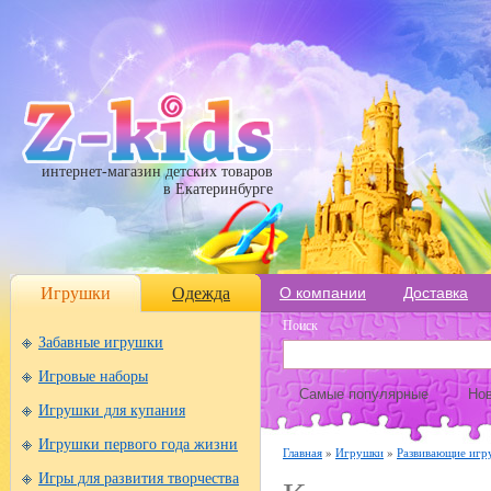
интернет-магазин детских товаров
в Екатеринбурге
Игрушки
Одежда
О компании
Доставка
Поиск
Забавные игрушки
Игровые наборы
Самые популярные
Нов
Игрушки для купания
Игрушки первого года жизни
Главная
»
Игрушки
»
Развивающие игр
Игры для развития творчества