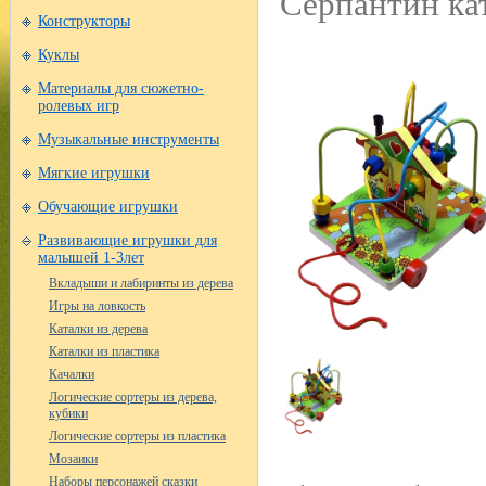
Серпантин ка
Конструкторы
Куклы
Материалы для сюжетно-
ролевых игр
Музыкальные инструменты
Мягкие игрушки
Обучающие игрушки
Развивающие игрушки для
малышей 1-3лет
Вкладыши и лабиринты из дерева
Игры на ловкость
Каталки из дерева
Каталки из пластика
Качалки
Логические сортеры из дерева,
кубики
Логические сортеры из пластика
Мозаики
Наборы персонажей сказки