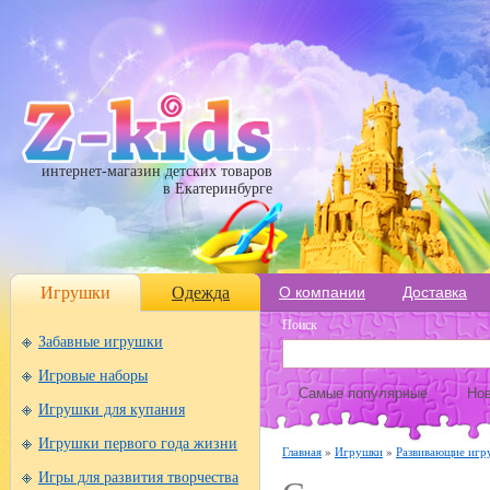
интернет-магазин детских товаров
в Екатеринбурге
Игрушки
Одежда
О компании
Доставка
Поиск
Забавные игрушки
Игровые наборы
Самые популярные
Нов
Игрушки для купания
Игрушки первого года жизни
Главная
»
Игрушки
»
Развивающие игр
Игры для развития творчества