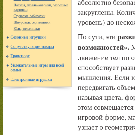
абсолютно безопас
Паззлы, паззлы-коврики, разрезные
закруглены. Колич
картинки
Стучалки, забивалки
уровень) до неско
Шнуровки, серпантинки
Юлы, неваляшки
разв
По сути, эти
Сезонные игрушки
возможностей».
М
Сопутствующие товары
движение тел по о
Транспорт
способствует раз
Увлекательные игры для всей
семьи
мышления. Если ю
Электронные игрушки
передвигать объем
называя цвета, фо
этом совмещается 
игровой форме, м
узнает о геометр