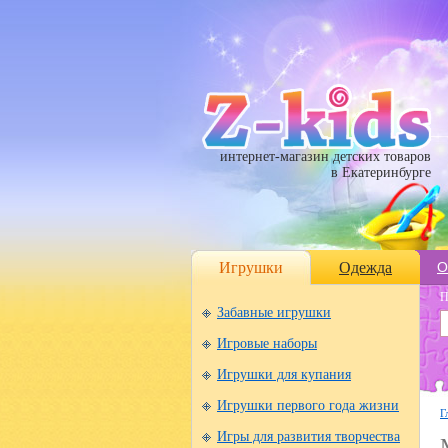
интернет-магазин детских товаров
в Екатеринбурге
Игрушки
Одежда
О
П
Забавные игрушки
Игровые наборы
Игрушки для купания
Игрушки первого года жизни
Г
Игры для развития творчества