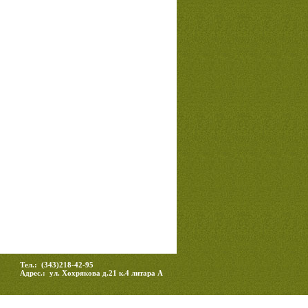
Тел.: (343)218-42-95
Адрес.: ул. Хохрякова д.21 к.4 литара А