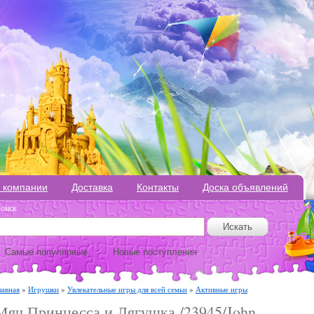
 компании
Доставка
Контакты
Доска объявлений
оиск
Самые популярные
Новые поступления
лавная
»
Игрушки
»
Увлекательные игры для всей семьи
»
Активные игры
Мяч Принцесса и Лягушка /23945/John