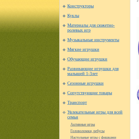
Конструкторы
Куклы
Материалы для сюжетно-
ролевых игр
Музыкальные инструменты
Мягкие игрушки
Обучающие игрушки
Развивающие игрушки для
малышей 1-3лет
Сезонные игрушки
Сопутствующие товары
Транспорт
Увлекательные игры для всей
семьи
Активные игры
Головоломки, ребусы
Настольные игры с фишками