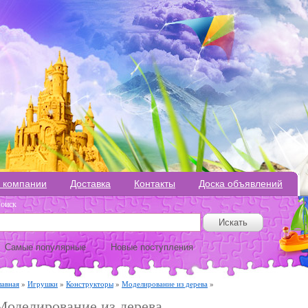
 компании
Доставка
Контакты
Доска объявлений
оиск
Самые популярные
Новые поступления
лавная
»
Игрушки
»
Конструкторы
»
Моделирование из дерева
»
Моделирование из дерева