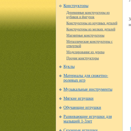
Конструкторы
Деревянные конструкторы из
кубиков и фигурок
З
Конструкторы из крупных деталей
н
Конструкторы из мелких деталей
Магнитные конструкторы
Металлические конструкторы с
отверткой
Моделирование из дерева
Прочие конструкторы
Куклы
Материалы для сюжетно-
ролевых игр
Музыкальные инструменты
Мягкие игрушки
Обучающие игрушки
Развивающие игрушки для
малышей 1-3лет
Сезонные игрушки