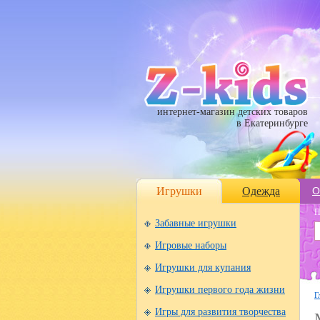
интернет-магазин детских товаров
в Екатеринбурге
Игрушки
Одежда
О
П
Забавные игрушки
Игровые наборы
Игрушки для купания
Игрушки первого года жизни
Г
Игры для развития творчества