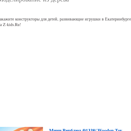
акажите конструкторы для детей, развивающие игрушки в Екатеринбурге
а Z-kids.Ru!
Мини Верблюд /01338/ Wooden Toy