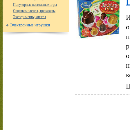
Популярные настольные игры
Спорткомплексы, тренажеры
И
Эксперименты, опыты
о
Электронные игрушки
п
р
о
н
к
Ц