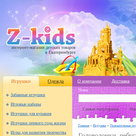
интернет-магазин детских товаров
в Екатеринбурге
Игрушки
Одежда
О компании
Доставка
Поиск
Забавные игрушки
Игровые наборы
Самые популярные
Нов
Игрушки для купания
Игрушки первого года жизни
Главная
»
Игрушки
»
Увлекательные иг
Игры для развития творчества
Головоломки, ребу