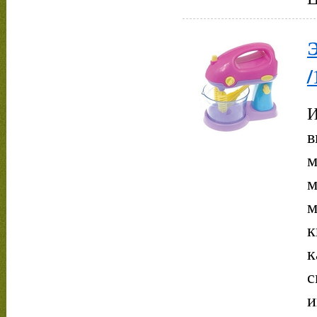
/
И
в
м
м
м
к
к
с
и