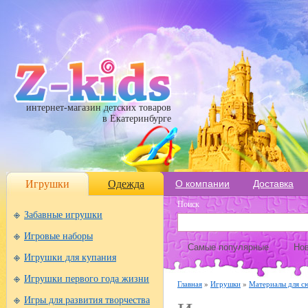
интернет-магазин детских товаров
в Екатеринбурге
Игрушки
Одежда
О компании
Доставка
Поиск
Забавные игрушки
Игровые наборы
Самые популярные
Нов
Игрушки для купания
Игрушки первого года жизни
Главная
»
Игрушки
»
Материалы для с
Игры для развития творчества