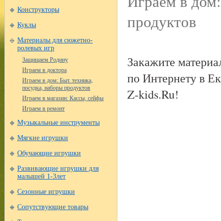
Играем в дом:
Конструкторы
продуктов
Куклы
Материалы для сюжетно-
ролевых игр
Закажите материа
Защищаем Родину
Играем в доктора
по Интернету в Е
Играем в дом: Быт. техника,
посудка, наборы продуктов
Z-kids.Ru!
Играем в магазин: Кассы, сейфы
Играем в ремонт
Музыкальные инструменты
Мягкие игрушки
Обучающие игрушки
Развивающие игрушки для
малышей 1-3лет
Сезонные игрушки
Сопутствующие товары