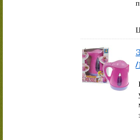
п
Ц
/