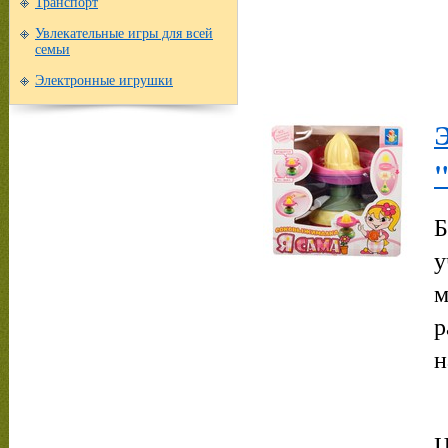
Транспорт
Увлекательные игры для всей
семьи
Электронные игрушки
"
Б
у
м
р
н
Ц