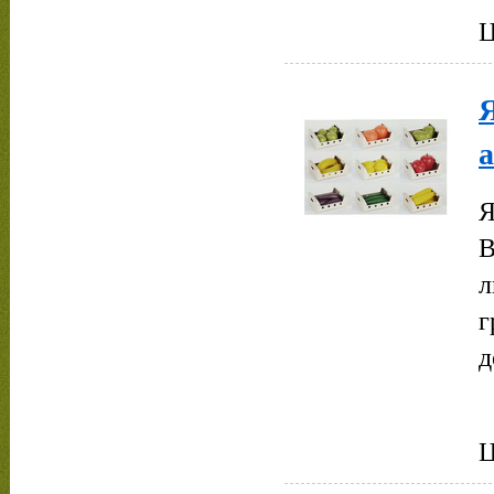
Ц
а
Я
В
л
г
д
Ц