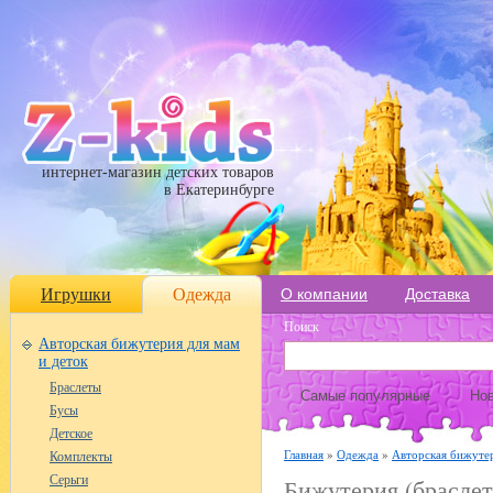
интернет-магазин детских товаров
в Екатеринбурге
Игрушки
Одежда
О компании
Доставка
Поиск
Авторская бижутерия для мам
и деток
Браслеты
Самые популярные
Нов
Бусы
Детское
Главная
»
Одежда
»
Авторская бижутер
Комплекты
Серьги
Бижутерия (браслет