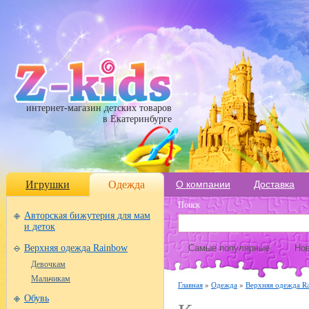
интернет-магазин детских товаров
в Екатеринбурге
Игрушки
Одежда
О компании
Доставка
Поиск
Авторская бижутерия для мам
и деток
Верхняя одежда Rainbow
Самые популярные
Нов
Девочкам
Мальчикам
Главная
»
Одежда
»
Верхняя одежда R
Обувь