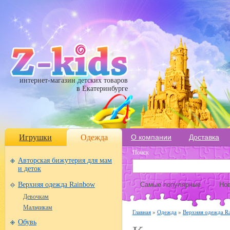
интернет-магазин детских товаров
в Екатеринбурге
Игрушки
Одежда
О компании
Доставка
Поиск
Авторская бижутерия для мам
и деток
Верхняя одежда Rainbow
Самые популярные
Нов
Девочкам
Мальчикам
Главная
»
Одежда
»
Верхняя одежда R
Обувь