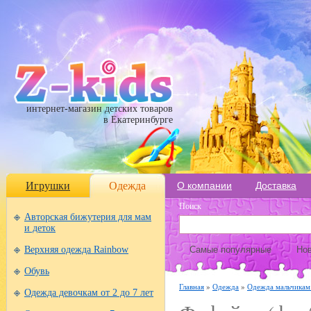
интернет-магазин детских товаров
в Екатеринбурге
Игрушки
Одежда
О компании
Доставка
Поиск
Авторская бижутерия для мам
и деток
Верхняя одежда Rainbow
Самые популярные
Нов
Обувь
Главная
»
Одежда
»
Одежда мальчикам 
Одежда девочкам от 2 до 7 лет