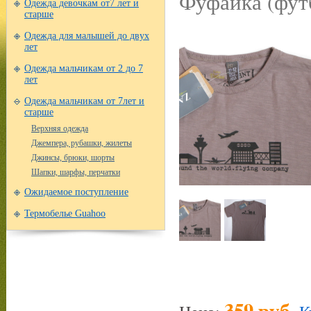
Фуфайка (футб
Одежда девочкам от7 лет и
старше
Одежда для малышей до двух
лет
Одежда мальчикам от 2 до 7
лет
Одежда мальчикам от 7лет и
старше
Верхняя одежда
Джемпера, рубашки, жилеты
Джинсы, брюки, шорты
Шапки, шарфы, перчатки
Ожидаемое поступление
Термобелье Guahoo
359 руб.