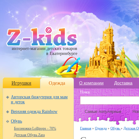
интернет-магазин детских товаров
в Екатеринбурге
Игрушки
Одежда
О компании
Доставка
Поиск
Авторская бижутерия для мам
и деток
Верхняя одежда Rainbow
Самые популярные
Нов
Обувь
Главная
»
Одежда
»
Обувь
»
Детская О
Босоножки Lollipops - 70%
Детская Обувь Zara