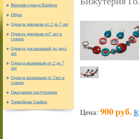
Бижутерия Го
Верхняя одежда Rainbow
Обувь
Одежда девочкам от 2 до 7 лет
Одежда девочкам от7 лет и
старше
Одежда для малышей до двух
лет
Одежда мальчикам от 2 до 7
лет
Одежда мальчикам от 7лет и
старше
Ожидаемое поступление
Термобелье Guahoo
900 руб.
Цена:
К