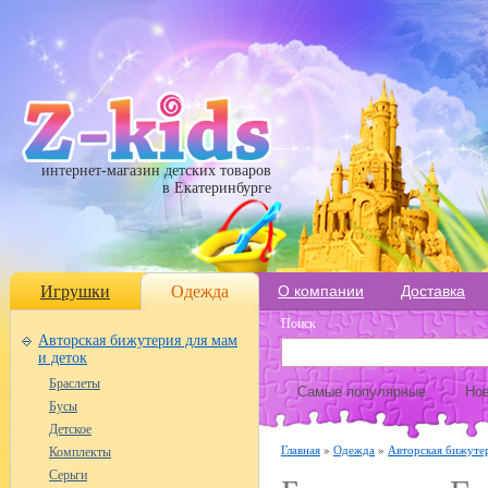
интернет-магазин детских товаров
в Екатеринбурге
Игрушки
Одежда
О компании
Доставка
Поиск
Авторская бижутерия для мам
и деток
Браслеты
Самые популярные
Нов
Бусы
Детское
Главная
»
Одежда
»
Авторская бижутер
Комплекты
Серьги