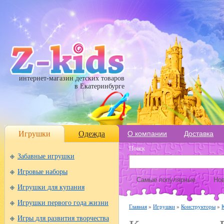
интернет-магазин детских товаров
в Екатеринбурге
Игрушки
Одежда
О компании
Доставка
Поиск
Забавные игрушки
Игровые наборы
Самые популярные
Нов
Игрушки для купания
Игрушки первого года жизни
Главная
»
Игрушки
»
Конструкторы
»
Игры для развития творчества