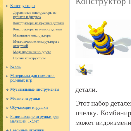
Конструктор П
Конструкторы
Деревянные конструкторы из
кубиков и фигурок
Конструкторы из крупных деталей
Конструкторы из мелких деталей
Магнитные конструкторы
Металлические конструкторы с
отверткой
Моделирование из дерева
Прочие конструкторы
Куклы
Материалы для сюжетно-
ролевых игр
детали.
Музыкальные инструменты
Мягкие игрушки
Этот набор детале
Обучающие игрушки
пчелку. Комбиниру
Развивающие игрушки для
может видоизмени
малышей 1-3лет
Сезонные игрушки