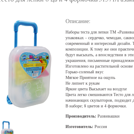
Описание:
Наборы теста для лепки ТМ «Развив
упаковках – сердечко, чемодан, сакв
современный и интересный дизайн. Т
композиции. К тому же они практичн
будут высыхать, а впоследствии в эт
украшения, письменные принадлежн
Изготовлено на растительной основе
Горько-соленый вкус
Мягкое Приятное на ощупь
Не липнет к рукам
Яркие цвета Высыхает на воздухе
Цвета легко смешиваются Тесто для 
начинающих скульпторов, подходит дл
В наборе; 8 цветов и 4 формочки.
Производитель:
Развивашки
Изготовитель:
Россия