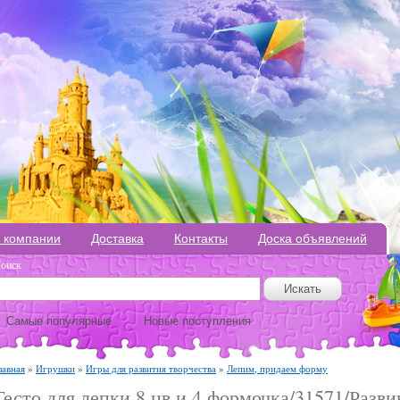
 компании
Доставка
Контакты
Доска объявлений
оиск
Самые популярные
Новые поступления
лавная
»
Игрушки
»
Игры для развития творчества
»
Лепим, придаем форму
Тесто для лепки 8 цв и 4 формочка/31571/Разв