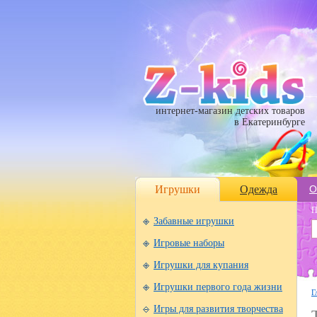
интернет-магазин детских товаров
в Екатеринбурге
Игрушки
Одежда
О
П
Забавные игрушки
Игровые наборы
Игрушки для купания
Игрушки первого года жизни
Г
Игры для развития творчества