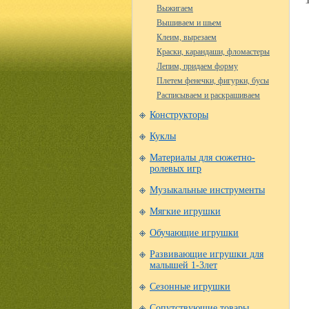
Выжигаем
Вышиваем и шьем
Клеим, вырезаем
Краски, карандаши, фломастеры
Лепим, придаем форму
Плетем фенечки, фигурки, бусы
Расписываем и раскрашиваем
Конструкторы
Куклы
Материалы для сюжетно-
ролевых игр
Музыкальные инструменты
Мягкие игрушки
Обучающие игрушки
Развивающие игрушки для
малышей 1-3лет
Сезонные игрушки
Сопутствующие товары