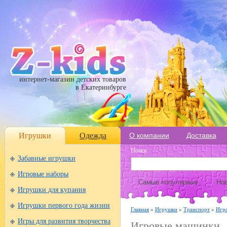
интернет-магазин детских товаров
в Екатеринбурге
Игрушки
Одежда
О компании
Доставка
Поиск
Забавные игрушки
Игровые наборы
Самые популярные
Нов
Игрушки для купания
Игрушки первого года жизни
Главная
»
Игрушки
»
Транспорт
»
Игр
Игры для развития творчества
Игровые машинки