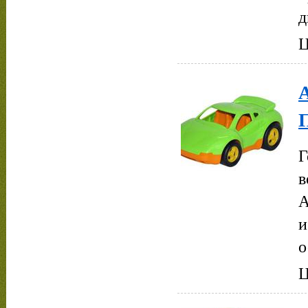
д
Ц
Г
в
А
и
о
Ц