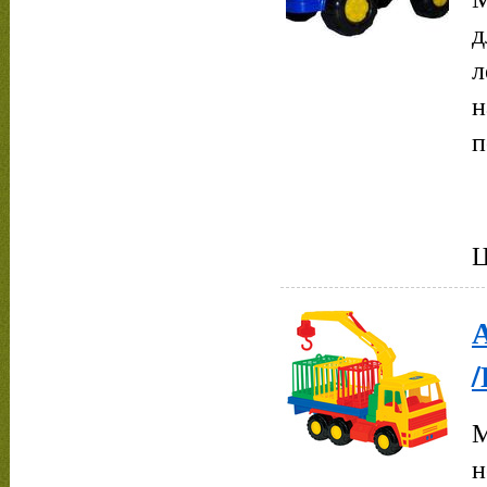
д
л
н
п
Ц
А
/
М
н