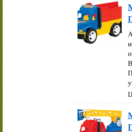
М
А
и
о
В
П
у
Ц