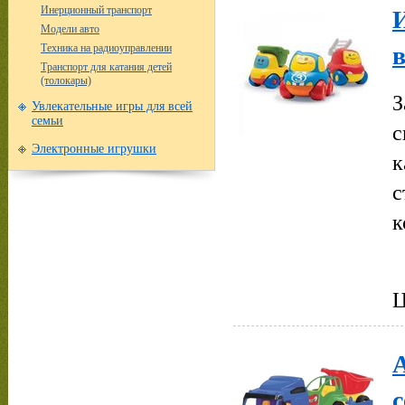
Инерционный транспорт
Модели авто
в
Техника на радиоуправлении
Транспорт для катания детей
(толокары)
З
Увлекательные игры для всей
семьи
с
Электронные игрушки
к
с
к
Ц
А
с