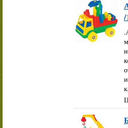
А
/
.
м
и
к
о
и
к
Ц
Б