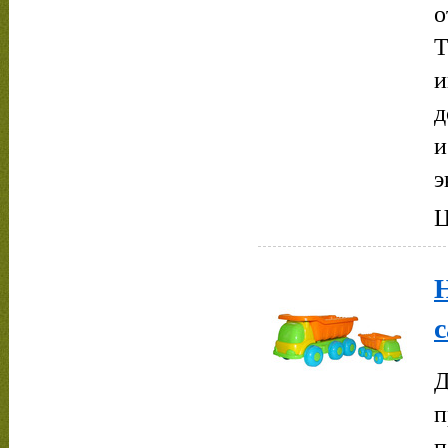
о
Т
и
д
и
э
Ц
с
Д
п
п