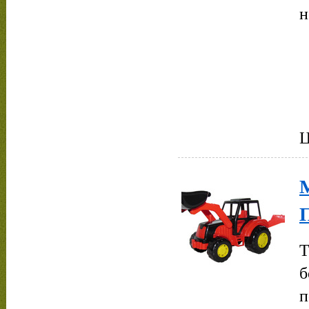
н
Ц
М
Т
б
п