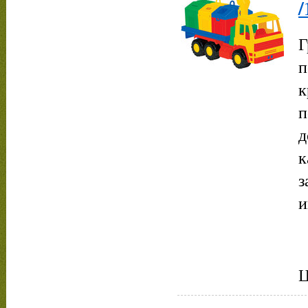
/
Г
п
к
п
д
к
з
и
Ц