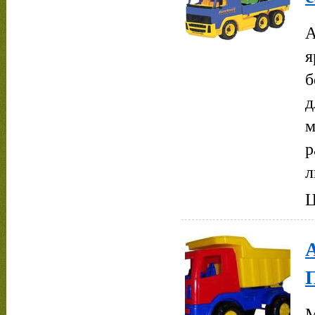
А
я
б
д
м
р
л
Ц
А
М