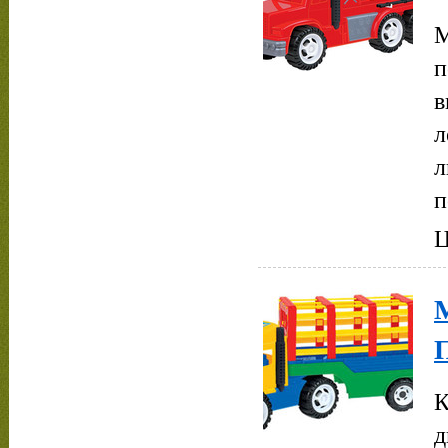
М
п
в
л
л
п
Ц
М
К
д