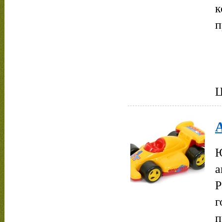
к
п
Ц
Ю
а
Р
г
п