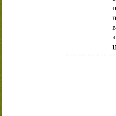
п
п
в
а
Ц