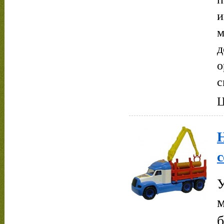
и
м
д
о
с
Ц
Н
с
У
м
б