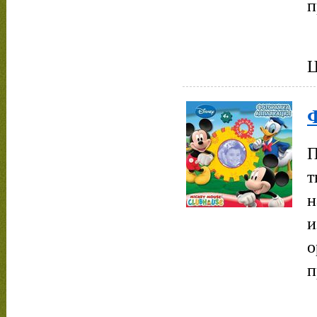
п
Ц
П
т
н
и
о
п