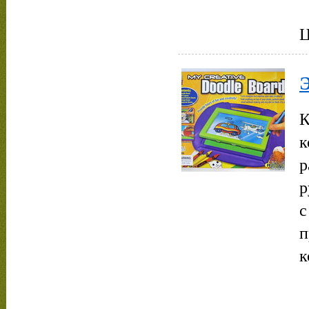
Ц
Э
К
к
р
р
с
к