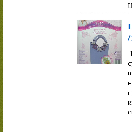
Ц
Н
с
ю
н
н
и
с