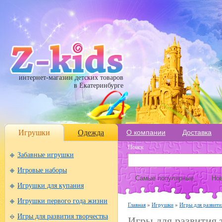
интернет-магазин детских товаров
в Екатеринбурге
Игрушки
Одежда
О компании
Доставка
Поиск
Забавные игрушки
Игровые наборы
Самые популярные
Нов
Игрушки для купания
Игрушки первого года жизни
Главная
»
Игрушки
»
Игры для развити
Игры для развития творчества
Игры для развития 