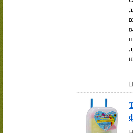
д
в
в
п
д
н
Ц
Т
Н