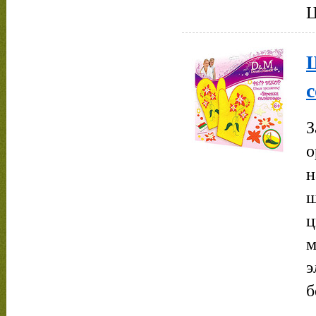
Ц
З
о
н
ш
ц
м
э
б