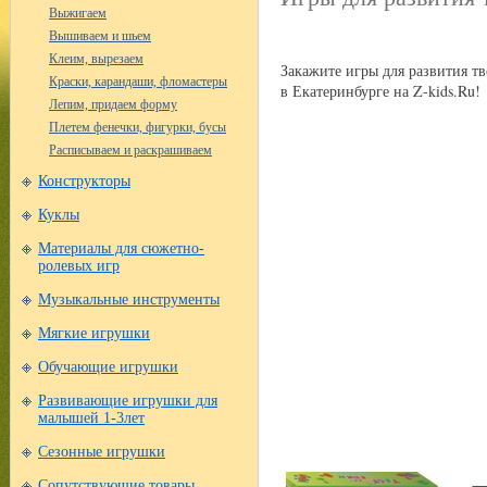
Выжигаем
Вышиваем и шьем
Клеим, вырезаем
Закажите игры для развития т
Краски, карандаши, фломастеры
в Екатеринбурге на Z-kids.Ru!
Лепим, придаем форму
Плетем фенечки, фигурки, бусы
Расписываем и раскрашиваем
Конструкторы
Куклы
Материалы для сюжетно-
ролевых игр
Музыкальные инструменты
Мягкие игрушки
Обучающие игрушки
Развивающие игрушки для
малышей 1-3лет
Сезонные игрушки
Сопутствующие товары