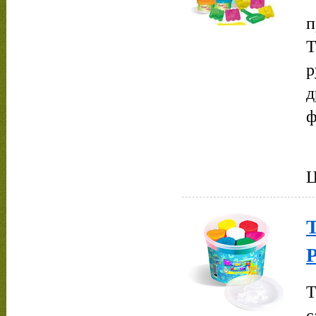
п
Т
р
д
ф
Ц
Т
Т
с