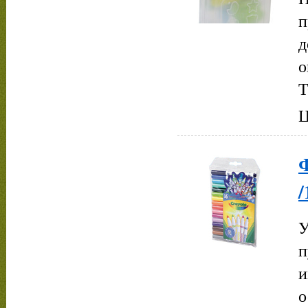
п
д
о
Т
Ц
/
У
п
и
о