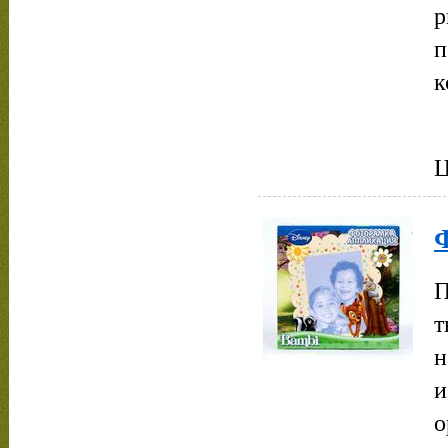
р
п
к
Ц
П
т
н
и
о