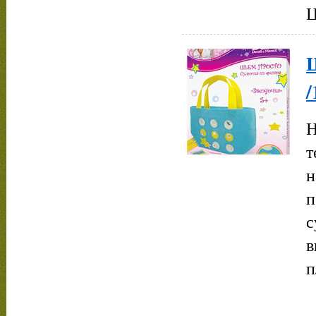
Ц
Н
т
н
п
с
в
п